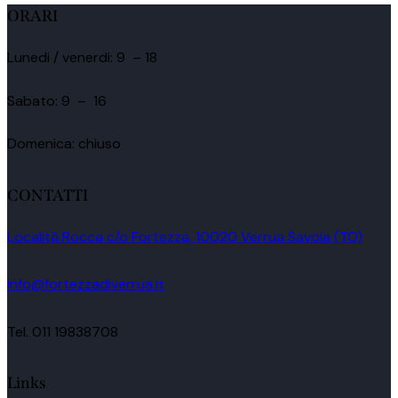
ORARI
Lunedi / venerdi: 9 – 18
Sabato: 9 – 16
Domenica: chiuso
CONTATTI
Località Rocca c/o Fortezza, 10020 Verrua Savoia (TO)
info@fortezzadiverrua.it
Tel. 011 19838708
Links