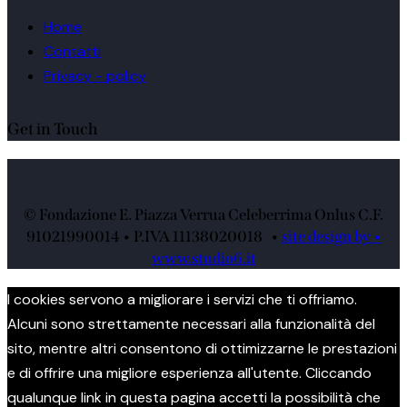
Home
Contatti
Privacy - policy
Get in Touch
© Fondazione E. Piazza Verrua Celeberrima Onlus C.F.
91021990014 • P.IVA 11138020018 •
site design by •
www.studio6.it
I cookies servono a migliorare i servizi che ti offriamo.
Alcuni sono strettamente necessari alla funzionalità del
sito, mentre altri consentono di ottimizzarne le prestazioni
e di offrire una migliore esperienza all'utente. Cliccando
qualunque link in questa pagina accetti la possibilità che